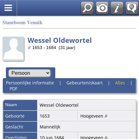
Stamboom Vennik
Wessel Oldewortel
1653 - 1684 (31 jaar)
Persoonlijke informatie
|
Gebeurteniskaart
|
Alles
|
PDF
Naam
Wessel
Oldewortel
Geboorte
1653
Hoogeveen
Geslacht
Mannelijk
Overlijden
10 jun 1684
Hoogeveen