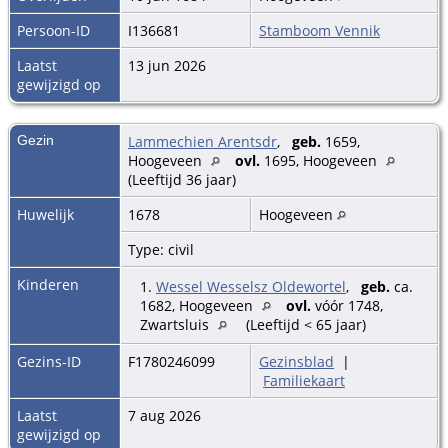
Persoon-ID
I136681
Stamboom Vennik
Laatst
13 jun 2026
gewijzigd op
Gezin
Lammechien Arentsdr
,
geb.
1659,
Hoogeveen
ovl.
1695, Hoogeveen
(Leeftijd 36 jaar)
Huwelijk
1678
Hoogeveen
Type: civil
Kinderen
1.
Wessel Wesselsz Oldewortel
,
geb.
ca.
1682, Hoogeveen
ovl.
vóór 1748,
Zwartsluis
(Leeftijd < 65 jaar)
Gezins-ID
F1780246099
Gezinsblad
|
Familiekaart
Laatst
7 aug 2026
gewijzigd op