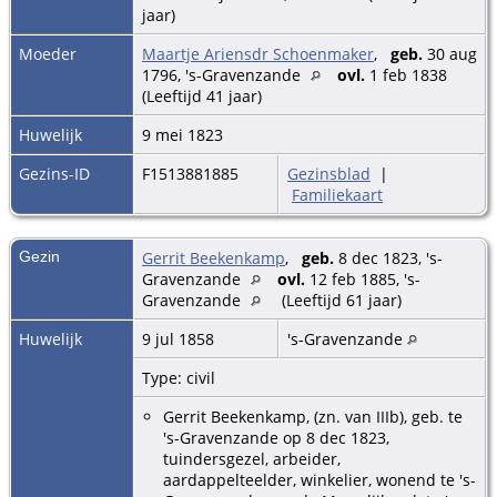
jaar)
Moeder
Maartje Ariensdr Schoenmaker
,
geb.
30 aug
1796, 's-Gravenzande
ovl.
1 feb 1838
(Leeftijd 41 jaar)
Huwelijk
9 mei 1823
Gezins-ID
F1513881885
Gezinsblad
|
Familiekaart
Gezin
Gerrit Beekenkamp
,
geb.
8 dec 1823, 's-
Gravenzande
ovl.
12 feb 1885, 's-
Gravenzande
(Leeftijd 61 jaar)
Huwelijk
9 jul 1858
's-Gravenzande
Type: civil
Gerrit Beekenkamp, (zn. van IIIb), geb. te
's-Gravenzande op 8 dec 1823,
tuindersgezel, arbeider,
aardappelteelder, winkelier, wonend te 's-