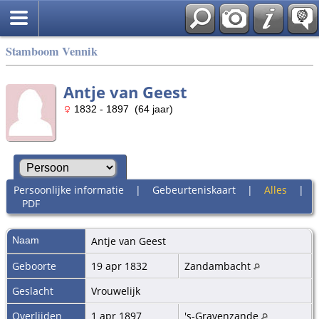
Stamboom Vennik
Antje van Geest
1832 - 1897 (64 jaar)
Persoonlijke informatie
|
Gebeurteniskaart
|
Alles
|
PDF
Naam
Antje
van Geest
Geboorte
19 apr 1832
Zandambacht
Geslacht
Vrouwelijk
Overlijden
1 apr 1897
's-Gravenzande