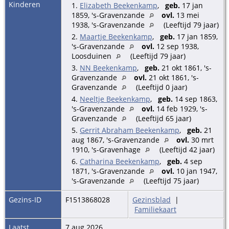
Kinderen
1.
Elizabeth Beekenkamp
,
geb.
17 jan
1859, 's-Gravenzande
ovl.
13 mei
1938, 's-Gravenzande
(Leeftijd 79 jaar)
2.
Maartje Beekenkamp
,
geb.
17 jan 1859,
's-Gravenzande
ovl.
12 sep 1938,
Loosduinen
(Leeftijd 79 jaar)
3.
NN Beekenkamp
,
geb.
21 okt 1861, 's-
Gravenzande
ovl.
21 okt 1861, 's-
Gravenzande
(Leeftijd 0 jaar)
4.
Neeltje Beekenkamp
,
geb.
14 sep 1863,
's-Gravenzande
ovl.
14 feb 1929, 's-
Gravenzande
(Leeftijd 65 jaar)
5.
Gerrit Abraham Beekenkamp
,
geb.
21
aug 1867, 's-Gravenzande
ovl.
30 mrt
1910, 's-Gravenhage
(Leeftijd 42 jaar)
6.
Catharina Beekenkamp
,
geb.
4 sep
1871, 's-Gravenzande
ovl.
10 jan 1947,
's-Gravenzande
(Leeftijd 75 jaar)
Gezins-ID
F1513868028
Gezinsblad
|
Familiekaart
Laatst
7 aug 2026