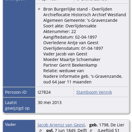
Bron Burgerlijke stand - Overlijden
Archieflocatie Historisch Archief Westland
Algemeen Gemeente: 's-Gravenzande
Soort akte: Overlijdensakte
Aktenummer: 22
Aangiftedatum: 02-04-1897
Overledene Antje van Geest
Overlijdensdatum: 01-04-1897
Vader Jacob van Geest
Moeder Maartje Schoemaker
Partner Gerrit Beekenkamp
Relatie: weduwe van
Nadere informatie geb. 's-Gravenzande,
oud 64 jaar 11 maanden
Persoon-ID
I27824
Stamboom Vennik
Laatst
30 mei 2013
gewijzigd op
Vader
Jacob Ariensz van Geest
,
geb.
1798, De Lier
ovl.
7 jun 1849, Delft
(Leeftijd 51