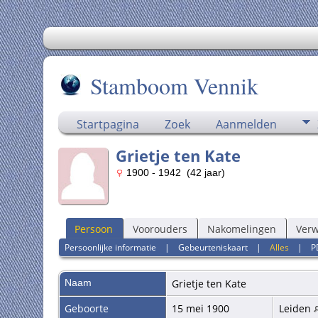
Stamboom Vennik
Startpagina
Zoek
Aanmelden
Grietje ten Kate
1900 - 1942 (42 jaar)
Persoon
Voorouders
Nakomelingen
Ver
Persoonlijke informatie
|
Gebeurteniskaart
|
Alles
|
P
Naam
Grietje
ten Kate
Geboorte
15 mei 1900
Leiden