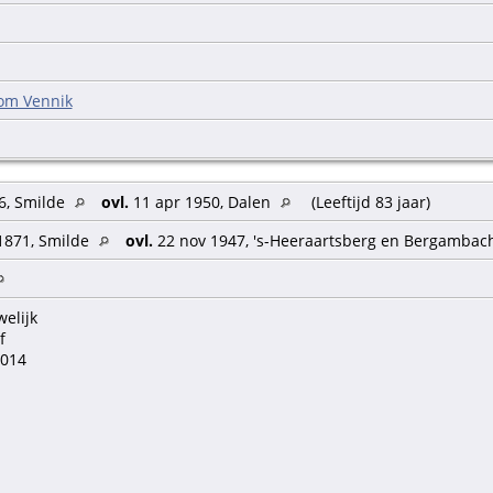
om Vennik
6, Smilde
ovl.
11 apr 1950, Dalen
(Leeftijd 83 jaar)
1871, Smilde
ovl.
22 nov 1947, 's-Heeraartsberg en Bergambac
welijk
f
.014