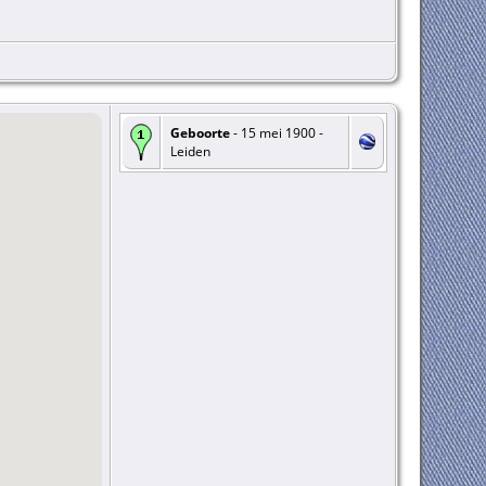
Geboorte
- 15 mei 1900 -
Leiden