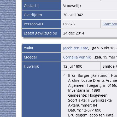
Geslacht
Vrouwelijk
Overlijden
30 okt 1942
Persoon-ID
I38876
Stambo
Laatst gewijzigd op
24 dec 2014
Vader
Jacob ten Kate
,
geb.
6 okt 186
Moeder
Cornelia Vennik
,
geb.
19 mei 
Huwelijk
12 jul 1890
Smilde
Bron Burgerlijke stand - Hu
Archieflocatie Drents Archie
Algemeen Toegangnr: 0166
Inventarisnr: 1890
Gemeente: Hoogeveen
Soort akte: Huwelijksakte
Aktenummer: 84
Datum: 12-07-1890
Bruidegom Jacob ten Kate