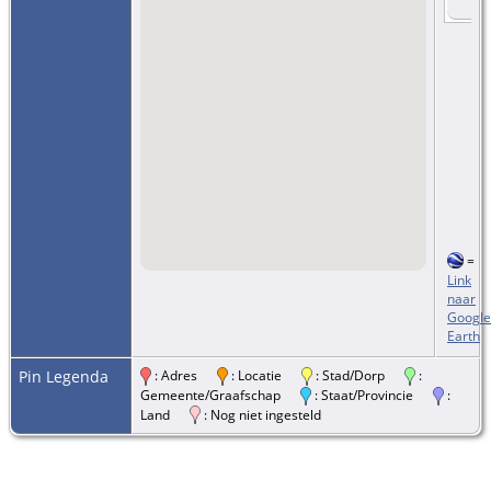
=
Link
naar
Google
Earth
Pin Legenda
: Adres
: Locatie
: Stad/Dorp
:
Gemeente/Graafschap
: Staat/Provincie
:
Land
: Nog niet ingesteld