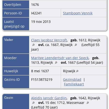
Overlijden
1676
Persoon-ID
I42241
Stamboom Vennik
Laatst
19 nov 2013
gewijzigd op
Vader
Claes Jacobsz Vercroft
,
geb.
1612, Rijswijk
ovl.
ca. 1667, Rijswijk
(Leeftijd 55
jaar)
Moeder
Maritge Leendertsdr van der Speck
,
geb.
1613, Rijswijk
ovl.
1667 (Leeftijd 54 jaar)
Huwelijk
8 mei 1637
Rijswijk
Gezins-ID
F1513873219
Gezinsblad
|
Familiekaart
Gezin
Aleidis Jansdr Gardijn
,
geb.
1642, Rijswijk
ovl.
15 dec 1712, Wassenaar
(Leeftijd 70 jaar)