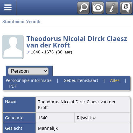
Stamboom Vennik
Theodorus Nicolai Dirck Claesz
van der Kroft
1640 - 1676 (36 jaar)
Persoonlijke informatie
|
Gebeurteniskaart
|
Alles
|
PDF
Naam
Theodorus Nicolai Dirck Claesz
van der
Kroft
Geboorte
1640
Rijswijk
Geslacht
Mannelijk