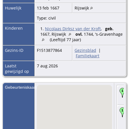
Huwelijk
13 feb 1667
Rijswijk
Type: civil
Kinderen
1.
Nicolaas Dirksz van der Kroft
,
geb.
1667, Rijswijk
ovl.
1744, 's-Gravenhage
(Leeftijd 77 jaar)
Gezins-ID
F1513877864
Gezinsblad
|
Familiekaart
Laatst
7 aug 2026
gewijzigd op
Gebeurteniskaart