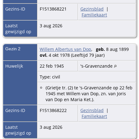
Gezins-ID
F1513868221
Gezinsblad
|
Familiekaart
Laatst
3 aug 2026
gewijzigd op
Gezin 2
Willem Albertus van Dop
,
geb.
8 aug 1899
ovl.
4 okt 1978 (Leeftijd 79 jaar)
Huwelijk
22 feb 1945
's-Gravenzande
Type: civil
(Grietje tr. (2) te 's-Gravenzande op 22 feb
1945 met Willem van Dop, zn. van Joris
van Dop en Maria Ket.).
Gezins-ID
F1513868222
Gezinsblad
|
Familiekaart
Laatst
3 aug 2026
gewijzigd op