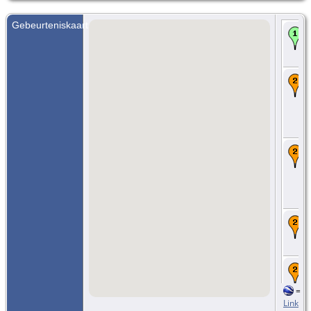
Gebeurteniskaart
=
Link