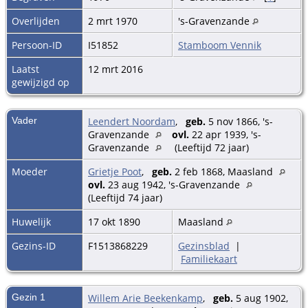
Overlijden
2 mrt 1970
's-Gravenzande
Persoon-ID
I51852
Stamboom Vennik
Laatst
12 mrt 2016
gewijzigd op
Vader
Leendert Noordam
,
geb.
5 nov 1866, 's-
Gravenzande
ovl.
22 apr 1939, 's-
Gravenzande
(Leeftijd 72 jaar)
Moeder
Grietje Poot
,
geb.
2 feb 1868, Maasland
ovl.
23 aug 1942, 's-Gravenzande
(Leeftijd 74 jaar)
Huwelijk
17 okt 1890
Maasland
Gezins-ID
F1513868229
Gezinsblad
|
Familiekaart
Gezin 1
Willem Arie Beekenkamp
,
geb.
5 aug 1902,