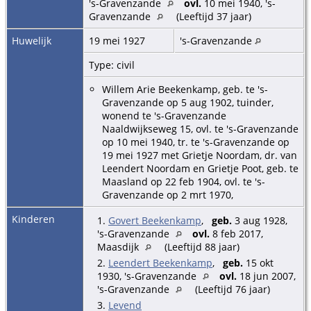
's-Gravenzande
ovl.
10 mei 1940, 's-
Gravenzande
(Leeftijd 37 jaar)
Huwelijk
19 mei 1927
's-Gravenzande
Type: civil
Willem Arie Beekenkamp, geb. te 's-
Gravenzande op 5 aug 1902, tuinder,
wonend te 's-Gravenzande
Naaldwijkseweg 15, ovl. te 's-Gravenzande
op 10 mei 1940, tr. te 's-Gravenzande op
19 mei 1927 met Grietje Noordam, dr. van
Leendert Noordam en Grietje Poot, geb. te
Maasland op 22 feb 1904, ovl. te 's-
Gravenzande op 2 mrt 1970,
Kinderen
1.
Govert Beekenkamp
,
geb.
3 aug 1928,
's-Gravenzande
ovl.
8 feb 2017,
Maasdijk
(Leeftijd 88 jaar)
2.
Leendert Beekenkamp
,
geb.
15 okt
1930, 's-Gravenzande
ovl.
18 jun 2007,
's-Gravenzande
(Leeftijd 76 jaar)
3.
Levend