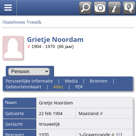
Stamboom Vennik
Grietje Noordam
1904 - 1970 (66 jaar)
Persoonlijke informatie
|
Media
|
Bronnen
|
Gebeurteniskaart
|
Alles
|
PDF
Naam
Grietje
Noordam
Geboorte
22 feb 1904
Maasland
Geslacht
Vrouwelijk
Begraven
1970
's-Gravenzande
[
1
]