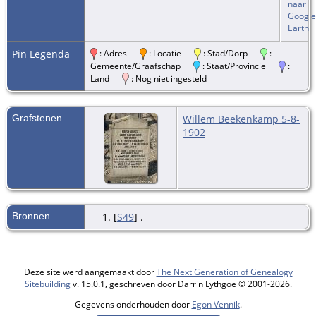
naar
Google
Earth
Pin Legenda
: Adres
: Locatie
: Stad/Dorp
:
Gemeente/Graafschap
: Staat/Provincie
:
Land
: Nog niet ingesteld
Grafstenen
Willem Beekenkamp 5-8-
1902
Bronnen
[
S49
] .
Deze site werd aangemaakt door
The Next Generation of Genealogy
Sitebuilding
v. 15.0.1, geschreven door Darrin Lythgoe © 2001-2026.
Gegevens onderhouden door
Egon Vennik
.