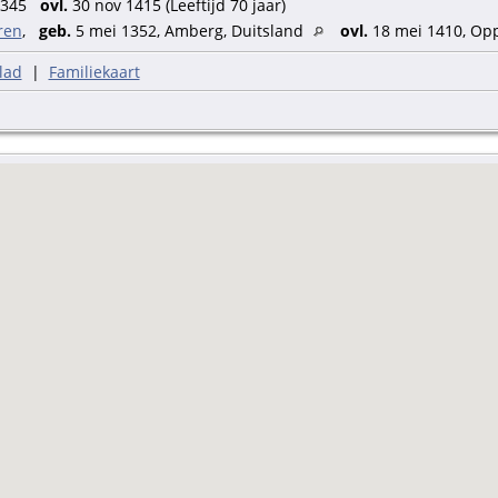
1345
ovl.
30 nov 1415 (Leeftijd 70 jaar)
ren
,
geb.
5 mei 1352, Amberg, Duitsland
ovl.
18 mei 1410, O
lad
|
Familiekaart