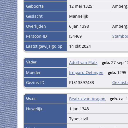
Geboorte
12 mei 1325
Amberg,
Geslacht
Mannelijk
Overlijden
6 jan 1398
Amberg,
Persoon-ID
I54469
Stambo
Laatst gewijzigd op
14 okt 2024
Vader
Adolf van Pfalz
,
geb.
27 sep 1
Moeder
Irmgard Oetingen
,
geb.
129
Gezins-ID
F1513897433
Gezinsb
Gezin
Beatrix van Aragon
,
geb.
ca. 
Huwelijk
1 jan 1348
Type: civil