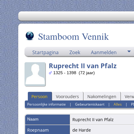
Stamboom Vennik
Startpagina
Zoek
Aanmelden
Ruprecht II van Pfalz
1325 - 1398 (72 jaar)
Persoon
Voorouders
Nakomelingen
Ver
Persoonlijke informatie
|
Gebeurteniskaart
|
Alles
|
P
Naam
Ruprecht II
van Pfalz
Roepnaam
de Harde