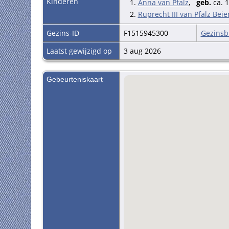
Kinderen
1.
Anna van Pfalz
,
geb.
ca. 
2.
Ruprecht III van Pfalz Beie
Gezins-ID
F1515945300
Gezinsb
Laatst gewijzigd op
3 aug 2026
Gebeurteniskaart