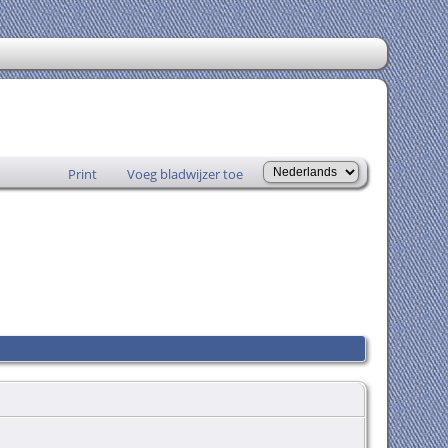
Print
Voeg bladwijzer toe