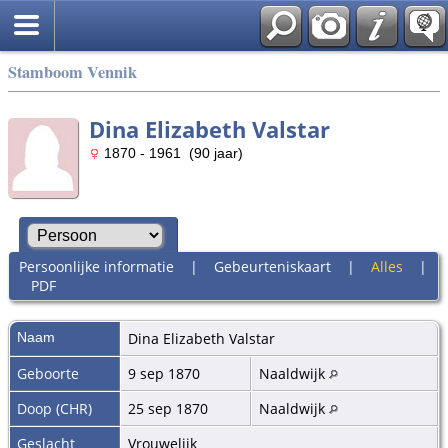
Stamboom Vennik
Dina Elizabeth Valstar
1870 - 1961 (90 jaar)
Persoonlijke informatie
|
Gebeurteniskaart
|
Alles
|
PDF
Naam
Dina Elizabeth
Valstar
Geboorte
9 sep 1870
Naaldwijk
Doop (CHR)
25 sep 1870
Naaldwijk
Geslacht
Vrouwelijk