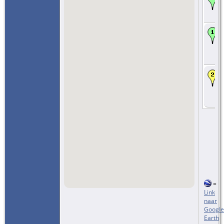
=
Link
naar
Google
Earth