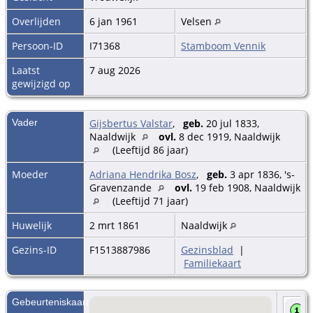
Overlijden
6 jan 1961
Velsen
Persoon-ID
I71368
Stamboom Vennik
Laatst
7 aug 2026
gewijzigd op
Vader
Gijsbertus Valstar
,
geb.
20 jul 1833,
Naaldwijk
ovl.
8 dec 1919, Naaldwijk
(Leeftijd 86 jaar)
Moeder
Adriana Hendrika Bosz
,
geb.
3 apr 1836, 's-
Gravenzande
ovl.
19 feb 1908, Naaldwijk
(Leeftijd 71 jaar)
Huwelijk
2 mrt 1861
Naaldwijk
Gezins-ID
F1513887986
Gezinsblad
|
Familiekaart
Gebeurteniskaart