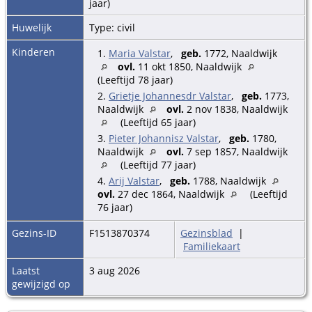
jaar)
Huwelijk
Type: civil
Kinderen
1.
Maria Valstar
,
geb.
1772, Naaldwijk
ovl.
11 okt 1850, Naaldwijk
(Leeftijd 78 jaar)
2.
Grietje Johannesdr Valstar
,
geb.
1773,
Naaldwijk
ovl.
2 nov 1838, Naaldwijk
(Leeftijd 65 jaar)
3.
Pieter Johannisz Valstar
,
geb.
1780,
Naaldwijk
ovl.
7 sep 1857, Naaldwijk
(Leeftijd 77 jaar)
4.
Arij Valstar
,
geb.
1788, Naaldwijk
ovl.
27 dec 1864, Naaldwijk
(Leeftijd
76 jaar)
Gezins-ID
F1513870374
Gezinsblad
|
Familiekaart
Laatst
3 aug 2026
gewijzigd op