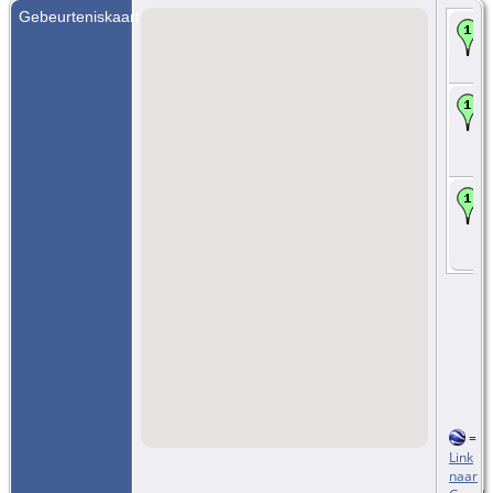
Gebeurteniskaart
=
Link
naar