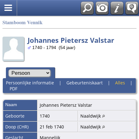
Stamboom Vennik
Johannes Pietersz Valstar
1740 - 1794 (54 jaar)
Persoonlijke informatie
|
Gebeurteniskaart
|
Alles
|
PDF
Naam
Johannes Pietersz
Valstar
Geboorte
1740
Naaldwijk
Doop (CHR)
21 feb 1740
Naaldwijk
Geslacht
Mannelijk