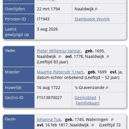
Overlijden
22 mrt 1794
Naaldwijk
Persoon-ID
I71943
Stamboom Vennik
Laatst
3 aug 2026
gewijzigd op
Vader
Pieter Willemsz Valstar
,
geb.
1695,
Naaldwijk
ovl.
1778, Naaldwijk
(Leeftijd 83 jaar)
Moeder
Maartje Pietersdr 't Hart
,
geb.
1699
ovl.
Ja,
datum echter onbekend (Leeftijd ~ 52 jaar)
Huwelijk
16 aug 1722
's-Gravenzande
Gezins-ID
F1513870027
Gezinsblad
|
Familiekaart
Gezin
Johanna Tuk
,
geb.
1745, Wateringen
ovl.
16 feb 1817, Naaldwijk
(Leeftijd 72