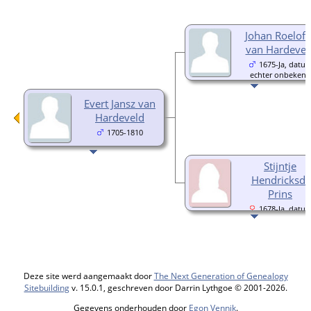
Johan Roelofs
van Hardevel
1675-Ja, datu
echter onbekend
Evert Jansz van
Hardeveld
1705-1810
Stijntje
Hendricksdr
Prins
1678-Ja, datu
echter onbekend
Deze site werd aangemaakt door
The Next Generation of Genealogy
Sitebuilding
v. 15.0.1, geschreven door Darrin Lythgoe © 2001-2026.
Gegevens onderhouden door
Egon Vennik
.