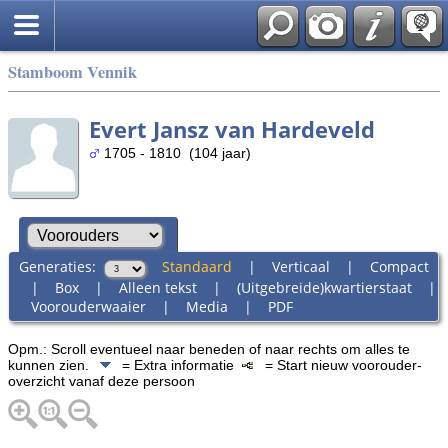
Stamboom Vennik
Evert Jansz van Hardeveld
1705 - 1810 (104 jaar)
Generaties:
Standaard
|
Verticaal
|
Compact
|
Box
|
Alleen tekst
|
(Uitgebreide)kwartierstaat
|
Voorouderwaaier
|
Media
|
PDF
Opm.: Scroll eventueel naar beneden of naar rechts om alles te
kunnen zien.
= Extra informatie
= Start nieuw voorouder-
overzicht vanaf deze persoon