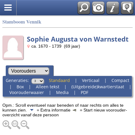
Stamboom Vennik
Sophie Augusta von Warnstedt
ca. 1670 - 1739 (69 jaar)
Generaties:
Standaard
|
Verticaal
|
Compact
|
Box
|
Alleen tekst
|
(Uitgebreide)kwartierstaat
|
Voorouderwaaier
|
Media
|
PDF
Opm.: Scroll eventueel naar beneden of naar rechts om alles te
kunnen zien.
= Extra informatie
= Start nieuw voorouder-
overzicht vanaf deze persoon