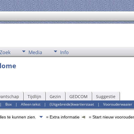
Zoek
Media
Info
ndome
wantschap
Tijdlijn
Gezin
GEDCOM
Suggestie
|
Box
|
Alleen tekst
|
(Uitgebreide)kwartierstaat
|
Voorouderwaaier
lles te kunnen zien.
= Extra informatie
= Start nieuw voorouder