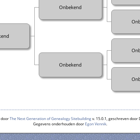
Onbekend
Onb
kend
Onb
Onbekend
Onb
 door
The Next Generation of Genealogy Sitebuilding
v. 15.0.1, geschreven door
Gegevens onderhouden door
Egon Vennik
.