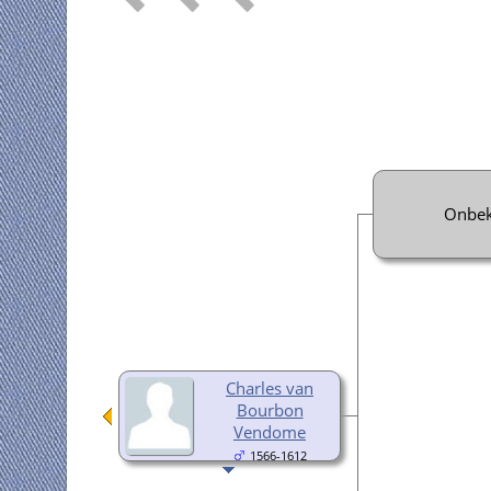
Onbe
Charles van
Bourbon
Vendome
1566-1612