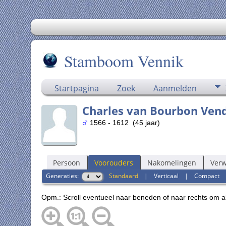
Stamboom Vennik
Startpagina
Zoek
Aanmelden
Charles van Bourbon Ve
1566 - 1612 (45 jaar)
Persoon
Voorouders
Nakomelingen
Ver
Generaties:
Standaard
|
Verticaal
|
Compact
Opm.: Scroll eventueel naar beneden of naar rechts om a