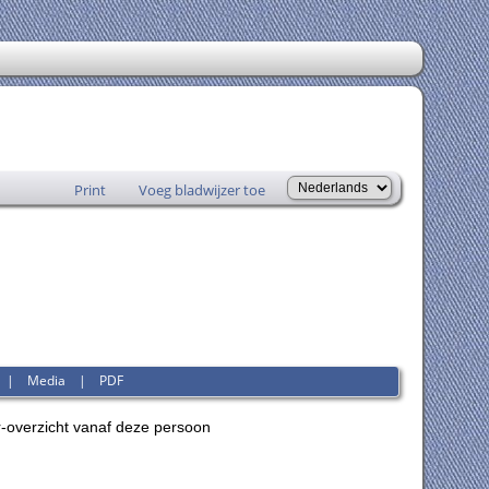
Print
Voeg bladwijzer toe
|
Media
|
PDF
-overzicht vanaf deze persoon