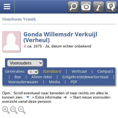
Stamboom Vennik
Gonda Willemsdr Verkuijl
(Verheul)
ca. 1675 - Ja, datum echter onbekend
Generaties:
Standaard
|
Verticaal
|
Compact
|
Box
|
Alleen tekst
|
(Uitgebreide)kwartierstaat
|
Voorouderwaaier
|
Media
|
PDF
Opm.: Scroll eventueel naar beneden of naar rechts om alles te
kunnen zien.
= Extra informatie
= Start nieuw voorouder-
overzicht vanaf deze persoon