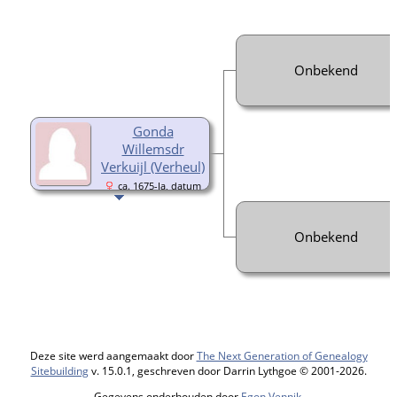
Onbekend
Gonda
Willemsdr
Verkuijl (Verheul)
ca. 1675-Ja, datum
echter onbekend
Onbekend
Deze site werd aangemaakt door
The Next Generation of Genealogy
Sitebuilding
v. 15.0.1, geschreven door Darrin Lythgoe © 2001-2026.
Gegevens onderhouden door
Egon Vennik
.