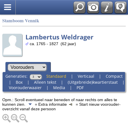
Stamboom Vennik
Lambertus Weldrager
ca. 1765 - 1827 (62 jaar)
Generaties:
Standaard
|
Verticaal
|
Compact
|
Box
|
Alleen tekst
|
(Uitgebreide)kwartierstaat
|
Voorouderwaaier
|
Media
|
PDF
Opm.: Scroll eventueel naar beneden of naar rechts om alles te
kunnen zien.
= Extra informatie
= Start nieuw voorouder-
overzicht vanaf deze persoon