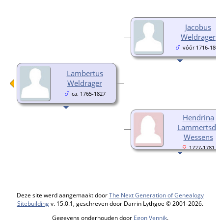
Jacobus
Weldrager
vóór 1716-180
Lambertus
Weldrager
ca. 1765-1827
Hendrina
Lammertsdr
Wessens
1727-1781
Deze site werd aangemaakt door
The Next Generation of Genealogy
Sitebuilding
v. 15.0.1, geschreven door Darrin Lythgoe © 2001-2026.
Gegevens onderhouden door
Egon Vennik
.