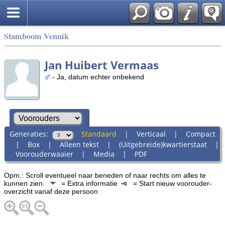
Stamboom Vennik
Jan Huibert Vermaas
- Ja, datum echter onbekend
Generaties:
Standaard
|
Verticaal
|
Compact
|
Box
|
Alleen tekst
|
(Uitgebreide)kwartierstaat
|
Voorouderwaaier
|
Media
|
PDF
Opm.: Scroll eventueel naar beneden of naar rechts om alles te
kunnen zien.
= Extra informatie
= Start nieuw voorouder-
overzicht vanaf deze persoon