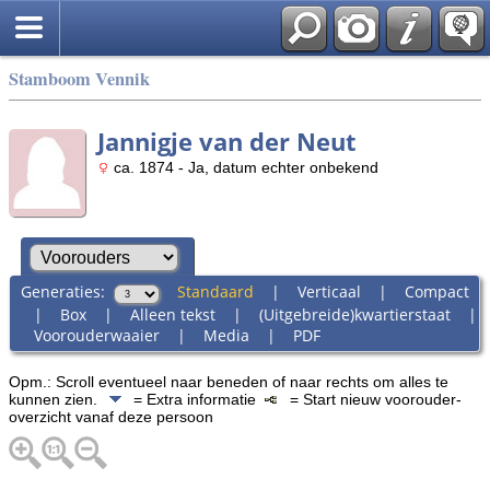
Stamboom Vennik
Jannigje van der Neut
ca. 1874 - Ja, datum echter onbekend
Generaties:
Standaard
|
Verticaal
|
Compact
|
Box
|
Alleen tekst
|
(Uitgebreide)kwartierstaat
|
Voorouderwaaier
|
Media
|
PDF
Opm.: Scroll eventueel naar beneden of naar rechts om alles te
kunnen zien.
= Extra informatie
= Start nieuw voorouder-
overzicht vanaf deze persoon