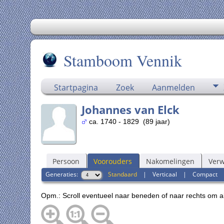
Stamboom Vennik
Startpagina
Zoek
Aanmelden
Johannes van Elck
ca. 1740 - 1829 (89 jaar)
Persoon
Voorouders
Nakomelingen
Ver
Generaties:
Standaard
|
Verticaal
|
Compact
Opm.: Scroll eventueel naar beneden of naar rechts om a