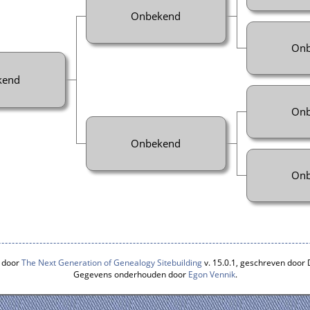
Onbekend
Onb
kend
Onb
Onbekend
Onb
 door
The Next Generation of Genealogy Sitebuilding
v. 15.0.1, geschreven door
Gegevens onderhouden door
Egon Vennik
.