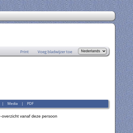
Print
Voeg bladwijzer toe
|
Media
|
PDF
-overzicht vanaf deze persoon