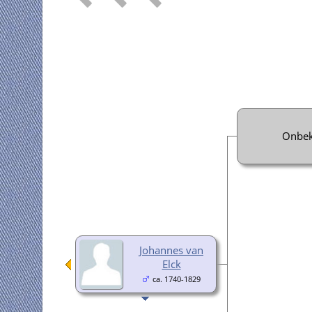
Onbe
Johannes van
Elck
ca. 1740-1829