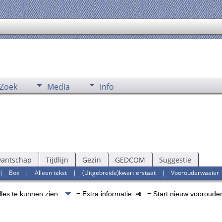
Zoek
Media
Info
wantschap
Tijdlijn
Gezin
GEDCOM
Suggestie
|
Box
|
Alleen tekst
|
(Uitgebreide)kwartierstaat
|
Voorouderwaaier
lles te kunnen zien.
= Extra informatie
= Start nieuw voorouder