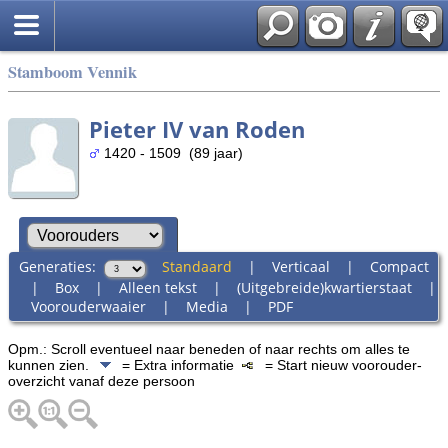
Stamboom Vennik
Pieter IV van Roden
1420 - 1509 (89 jaar)
Generaties:
Standaard
|
Verticaal
|
Compact
|
Box
|
Alleen tekst
|
(Uitgebreide)kwartierstaat
|
Voorouderwaaier
|
Media
|
PDF
Opm.: Scroll eventueel naar beneden of naar rechts om alles te
kunnen zien.
= Extra informatie
= Start nieuw voorouder-
overzicht vanaf deze persoon