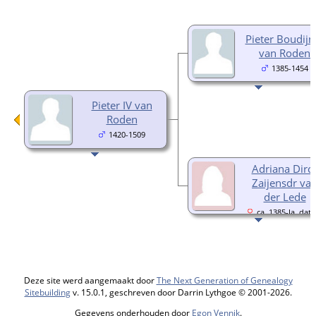
Pieter Boudijn
van Roden
1385-1454
Pieter IV van
Roden
1420-1509
Adriana Dirc
Zaijensdr va
der Lede
ca. 1385-Ja, dat
echter onbekend
Deze site werd aangemaakt door
The Next Generation of Genealogy
Sitebuilding
v. 15.0.1, geschreven door Darrin Lythgoe © 2001-2026.
Gegevens onderhouden door
Egon Vennik
.