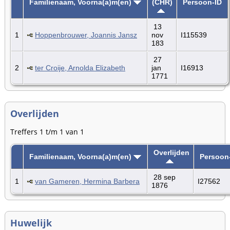
Familienaam, Voorna(a)m(en)
(CHR)
Persoon-ID
13
1
Hoppenbrouwer, Joannis Jansz
nov
I115539
183
27
2
ter Croije, Arnolda Elizabeth
jan
I16913
1771
Overlijden
Treffers 1 t/m 1 van 1
Overlijden
Familienaam, Voorna(a)m(en)
Persoon
28 sep
1
van Gameren, Hermina Barbera
I27562
1876
Huwelijk