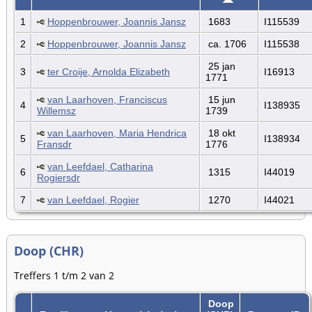
1
Hoppenbrouwer, Joannis Jansz
1683
I115539
2
Hoppenbrouwer, Joannis Jansz
ca. 1706
I115538
25 jan
3
ter Croije, Arnolda Elizabeth
I16913
1771
van Laarhoven, Franciscus
15 jun
4
I138935
Willemsz
1739
van Laarhoven, Maria Hendrica
18 okt
5
I138934
Fransdr
1776
van Leefdael, Catharina
6
1315
I44019
Rogiersdr
7
van Leefdael, Rogier
1270
I44021
Doop (CHR)
Treffers 1 t/m 2 van 2
Doop