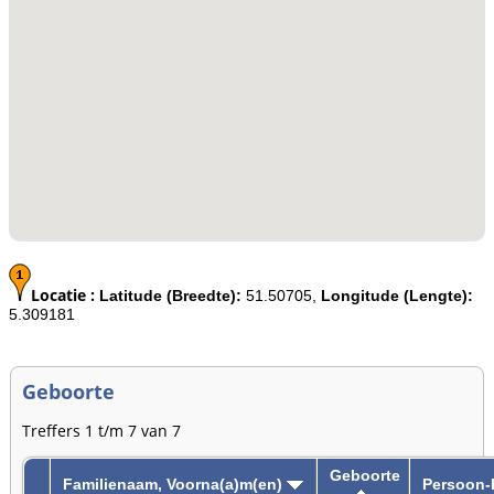
Locatie :
Latitude (Breedte):
51.50705,
Longitude (Lengte):
5.309181
Geboorte
Treffers 1 t/m 7 van 7
Geboorte
Familienaam, Voorna(a)m(en)
Persoon-