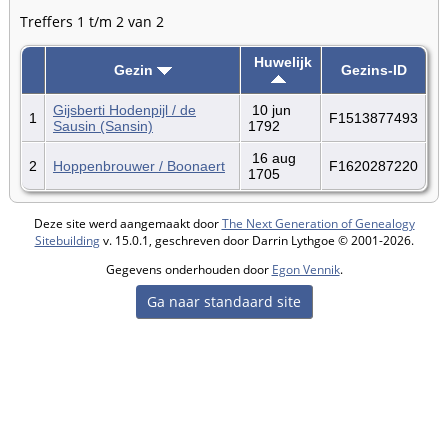
Treffers 1 t/m 2 van 2
Huwelijk
Gezin
Gezins-ID
Gijsberti Hodenpijl / de
10 jun
1
F1513877493
Sausin (Sansin)
1792
16 aug
2
Hoppenbrouwer / Boonaert
F1620287220
1705
Deze site werd aangemaakt door
The Next Generation of Genealogy
Sitebuilding
v. 15.0.1, geschreven door Darrin Lythgoe © 2001-2026.
Gegevens onderhouden door
Egon Vennik
.
Ga naar standaard site