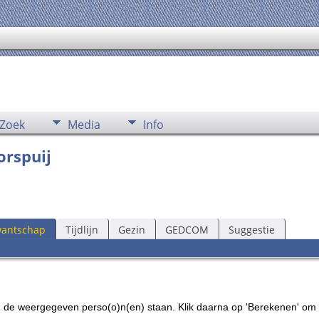
Zoek
Media
Info
orspuij
wantschap
Tijdlijn
Gezin
GEDCOM
Suggestie
an de weergegeven perso(o)n(en) staan. Klik daarna op 'Berekenen' om