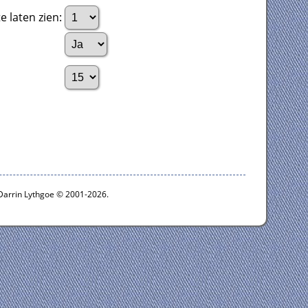
e laten zien:
:
 Darrin Lythgoe © 2001-2026.