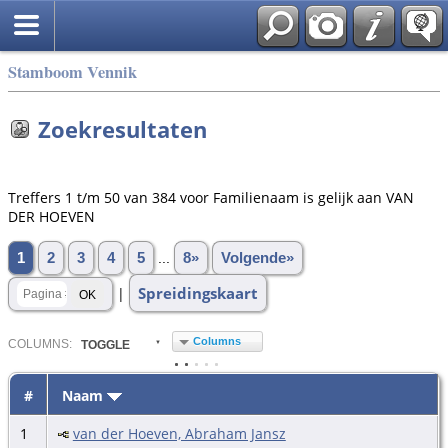
Stamboom Vennik
Zoekresultaten
Treffers 1 t/m 50 van 384 voor Familienaam is gelijk aan VAN
DER HOEVEN
1
2
3
4
5
...
8»
Volgende»
Spreidingskaart
|
Columns
COL
UMN
S:
TOGGLE
#
Naam
1
van der Hoeven, Abraham Jansz