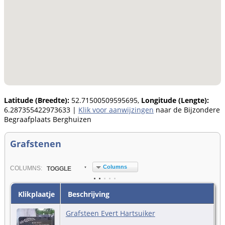
Latitude (Breedte):
52.71500509595695,
Longitude (Lengte):
6.287355422973633
|
Klik voor aanwijzingen
naar de Bijzondere
Begraafplaats Berghuizen
Grafstenen
Columns
COL
UMN
S:
TOGGLE
Klikplaatje
Beschrijving
Grafsteen Evert Hartsuiker