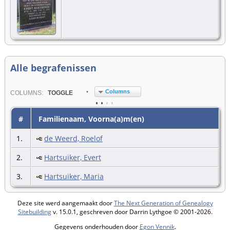
Alle begrafenissen
Columns
COL
UMN
S:
TOGGLE
#
Familienaam, Voorna(a)m(en)
1.
de Weerd, Roelof
2.
Hartsuiker, Evert
3.
Hartsuiker, Maria
Deze site werd aangemaakt door
The Next Generation of Genealogy
Sitebuilding
v. 15.0.1, geschreven door Darrin Lythgoe © 2001-2026.
Gegevens onderhouden door
Egon Vennik
.