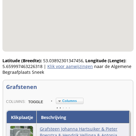
Latitude (Breedte):
53.03892301347456,
Longitude (Lengte):
5.659997463226318
|
Klik voor aanwijzingen
naar de Algemene
Begraafplaats Sneek
Grafstenen
Columns
COL
UMN
S:
TOGGLE
Klikplaatje
Beschrijving
Grafsteen Johanna Hartsuiker & Pieter
Boerstra & Hendrik Vellinga & Antonia