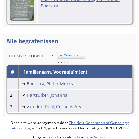
Boerstra
Alle begrafenissen
Columns
COL
UMN
S:
TOGGLE
#
Familienaam, Voorna(a)m(en)
1.
Boerstra, Pieter Murks
2.
Hartsuiker, Johanna
3.
van den Dool, Cornelis Ary
Deze site werd aangemaakt door
The Next Generation of Genealogy
Sitebuilding
v. 15.0.1, geschreven door Darrin Lythgoe © 2001-2026.
Gegevens onderhouden door
Egon Vennik
.