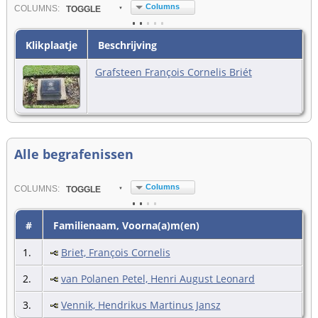
Columns
COL
UMN
S:
TOGGLE
Klikplaatje
Beschrijving
Grafsteen François Cornelis Briét
Alle begrafenissen
Columns
COL
UMN
S:
TOGGLE
#
Familienaam, Voorna(a)m(en)
1.
Briet, François Cornelis
2.
van Polanen Petel, Henri August Leonard
3.
Vennik, Hendrikus Martinus Jansz