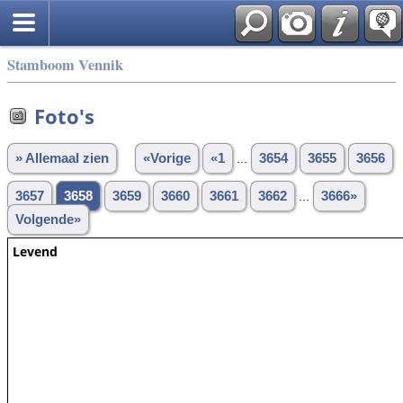
Stamboom Vennik
Foto's
» Allemaal zien
«Vorige
«1
...
3654
3655
3656
3657
3658
3659
3660
3661
3662
...
3666»
Volgende»
Levend