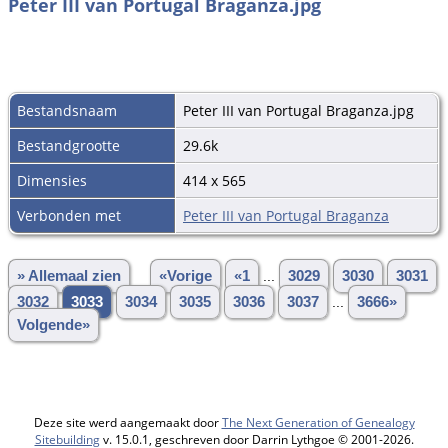
Peter III van Portugal Braganza.jpg
Bestandsnaam
Peter III van Portugal Braganza.jpg
Bestandgrootte
29.6k
Dimensies
414 x 565
Verbonden met
Peter III van Portugal Braganza
» Allemaal zien
«Vorige
«1
...
3029
3030
3031
3032
3033
3034
3035
3036
3037
...
3666»
Volgende»
Deze site werd aangemaakt door
The Next Generation of Genealogy
Sitebuilding
v. 15.0.1, geschreven door Darrin Lythgoe © 2001-2026.