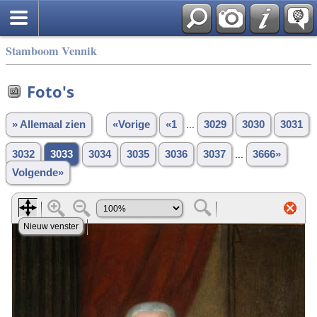
Stamboom Vennik
Foto's
» Allemaal zien
«Vorige
«1
...
3029
3030
3031
3032
3033
3034
3035
3036
3037
...
3666»
Volgende»