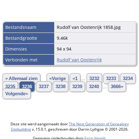
Bestandsnaam
Rudolf van Oostenrijk 1858.jpg
Bestandgrootte
9.46k
Dimensies
94 x 94
Verbonden met
Rudolf van Oostenrijk
» Allemaal zien
«Vorige
«1
...
3232
3233
3234
3235
3236
3237
3238
3239
3240
...
3666»
Volgende»
Deze site werd aangemaakt door
The Next Generation of Genealogy
Sitebuilding
v. 15.0.1, geschreven door Darrin Lythgoe © 2001-2026.
Gegevens onderhouden door
Egon Vennik
.