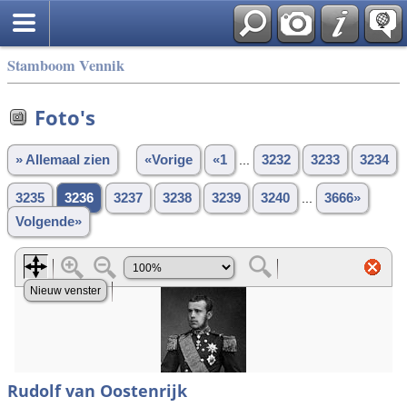
Stamboom Vennik
Foto's
» Allemaal zien
«Vorige
«1
...
3232
3233
3234
3235
3236
3237
3238
3239
3240
...
3666»
Volgende»
Rudolf van Oostenrijk