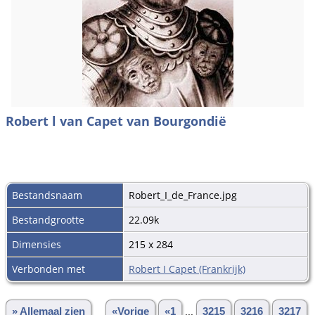
Robert l van Capet van Bourgondië
Bestandsnaam
Robert_I_de_France.jpg
Bestandgrootte
22.09k
Dimensies
215 x 284
Verbonden met
Robert I Capet (Frankrijk)
» Allemaal zien
«Vorige
«1
...
3215
3216
3217