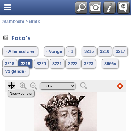
Stamboom Vennik
Foto's
» Allemaal zien
«Vorige
«1
...
3215
3216
3217
3218
3219
3220
3221
3222
3223
...
3666»
Volgende»