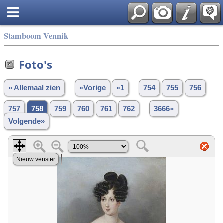
Stamboom Vennik
Foto's
» Allemaal zien
«Vorige
«1
...
754
755
756
757
758
759
760
761
762
...
3666»
Volgende»