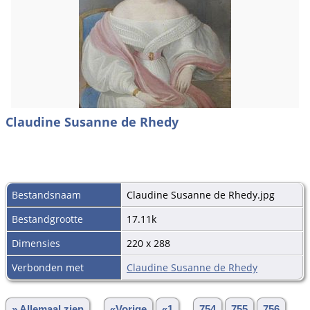
Claudine Susanne de Rhedy
Bestandsnaam
Claudine Susanne de Rhedy.jpg
Bestandgrootte
17.11k
Dimensies
220 x 288
Verbonden met
Claudine Susanne de Rhedy
» Allemaal zien
«Vorige
«1
...
754
755
756