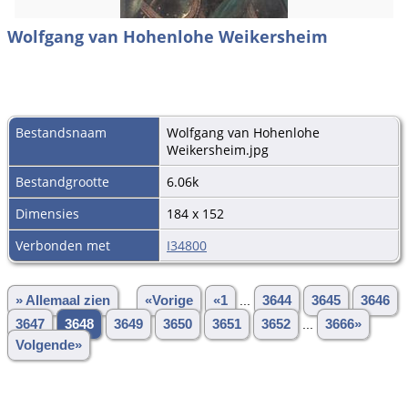
Wolfgang van Hohenlohe Weikersheim
Bestandsnaam
Wolfgang van Hohenlohe
Weikersheim.jpg
Bestandgrootte
6.06k
Dimensies
184 x 152
Verbonden met
I34800
» Allemaal zien
«Vorige
«1
...
3644
3645
3646
3647
3648
3649
3650
3651
3652
...
3666»
Volgende»