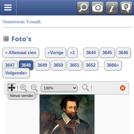
Stamboom Vennik
Foto's
» Allemaal zien
«Vorige
«1
...
3644
3645
3646
3647
3648
3649
3650
3651
3652
...
3666»
Volgende»