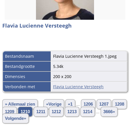
Flavia Lucienne Versteegh
Bestandsnaam
Flavia Lucienne Versteegh 1.jpeg
Bestandgrootte
5.34k
Dimensies
200 x 200
Verbonden met
Flavia Lucienne Versteegh
» Allemaal zien
«Vorige
«1
...
1206
1207
1208
1209
1210
1211
1212
1213
1214
...
3666»
Volgende»