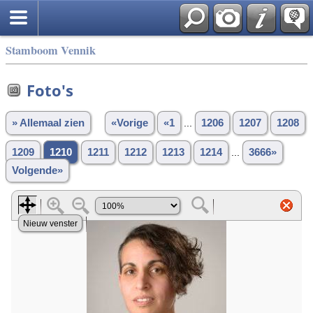
Stamboom Vennik
Foto's
» Allemaal zien
«Vorige
«1
...
1206
1207
1208
1209
1210
1211
1212
1213
1214
...
3666»
Volgende»