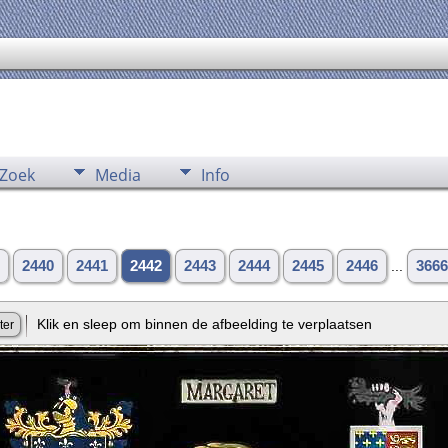
Zoek
Media
Info
2440
2441
2442
2443
2444
2445
2446
...
3666