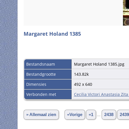
Margaret Holand 1385
Bestandsnaam
Margaret Holand 1385.jpg
Bestandgrootte
143.82k
Dimensies
492 x 640
Verbonden met
Cecilia Victori Anastasia Zit
» Allemaal zien
«Vorige
«1
...
2438
2439