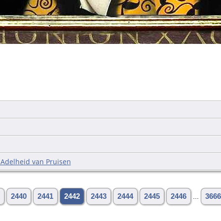
a Adelheid van Pruisen
2440
2441
2442
2443
2444
2445
2446
...
3666