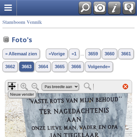
Stamboom Vennik
Foto's
» Allemaal zien
«Vorige
«1
...
3659
3660
3661
3662
3663
3664
3665
3666
Volgende»