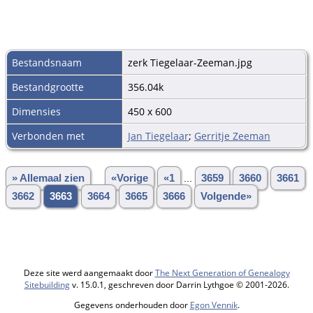
Bestandsnaam
zerk Tiegelaar-Zeeman.jpg
Bestandgrootte
356.04k
Dimensies
450 x 600
Verbonden met
Jan Tiegelaar
;
Gerritje Zeeman
» Allemaal zien
«Vorige
«1
...
3659
3660
3661
3662
3663
3664
3665
3666
Volgende»
Deze site werd aangemaakt door
The Next Generation of Genealogy
Sitebuilding
v. 15.0.1, geschreven door Darrin Lythgoe © 2001-2026.
Gegevens onderhouden door
Egon Vennik
.