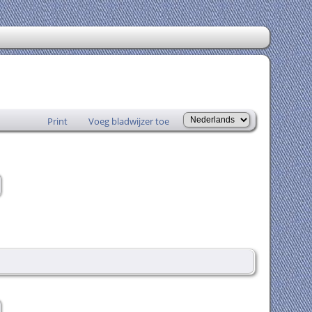
Print
Voeg bladwijzer toe