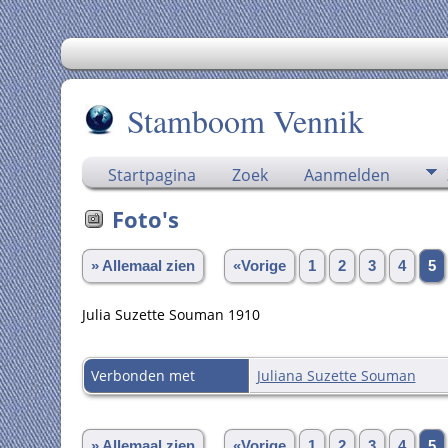
Stamboom Vennik
Startpagina
Zoek
Aanmelden
Foto's
» Allemaal zien
«Vorige
1
2
3
4
5
Julia Suzette Souman 1910
Verbonden met
Juliana Suzette Souman
» Allemaal zien
«Vorige
1
2
3
4
5