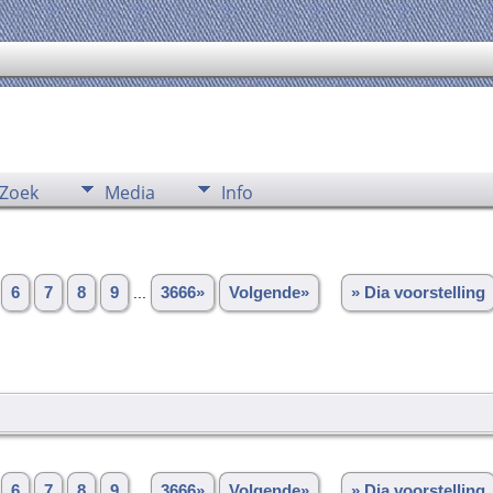
Zoek
Media
Info
6
7
8
9
...
3666»
Volgende»
» Dia voorstelling
6
7
8
9
...
3666»
Volgende»
» Dia voorstelling