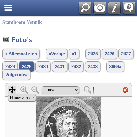
Stamboom Vennik
Foto's
» Allemaal zien
«Vorige
«1
...
2425
2426
2427
2428
2429
2430
2431
2432
2433
...
3666»
Volgende»