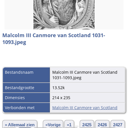
Malcolm III Canmore van Scotland 1031-
1093.jpeg
Bestandsnaam
Malcolm III Canmore van Scotland
1031-1093.jpeg
Bestandgrootte
13.52k
Dimensies
214 x 235
Verbonden met
Malcolm III Canmore van Scotland
» Allemaal zien
«Vorige
«1
...
2425
2426
2427