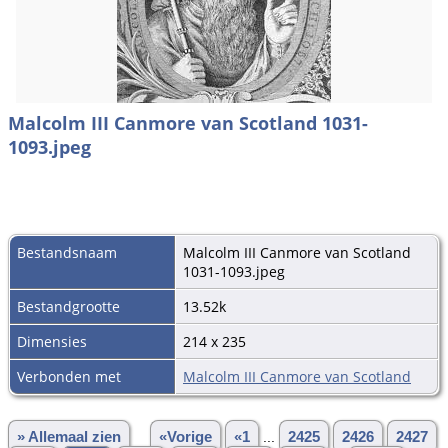
Malcolm III Canmore van Scotland 1031-
1093.jpeg
Bestandsnaam
Malcolm III Canmore van Scotland
1031-1093.jpeg
Bestandgrootte
13.52k
Dimensies
214 x 235
Verbonden met
Malcolm III Canmore van Scotland
» Allemaal zien
«Vorige
«1
...
2425
2426
2427