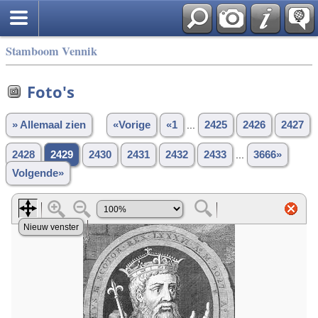
Stamboom Vennik
Foto's
» Allemaal zien
«Vorige
«1
...
2425
2426
2427
2428
2429
2430
2431
2432
2433
...
3666»
Volgende»