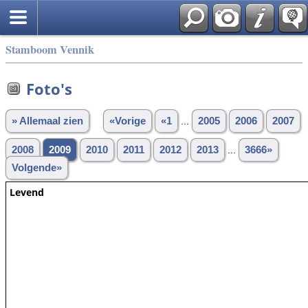
Stamboom Vennik
Foto's
» Allemaal zien
«Vorige
«1
...
2005
2006
2007
2008
2009
2010
2011
2012
2013
...
3666»
Volgende»
Levend