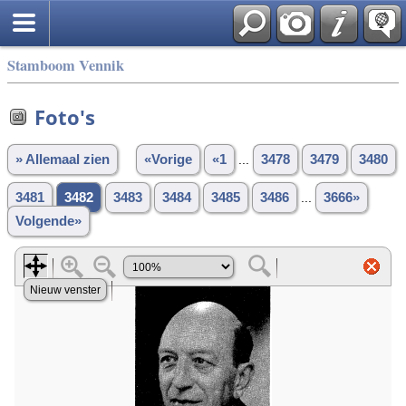
Stamboom Vennik
Foto's
» Allemaal zien
«Vorige
«1
...
3478
3479
3480
3481
3482
3483
3484
3485
3486
...
3666»
Volgende»