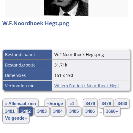
W.F.Noordhoek Hegt.png
Bestandsnaam
W.F.Noordhoek Hegt.png
Bestandgrootte
31.71k
Dimensies
151 x 190
Verbonden met
Willem Frederik Noordhoek Hegt
» Allemaal zien
«Vorige
«1
...
3478
3479
3480
3481
3482
3483
3484
3485
3486
...
3666»
Volgende»