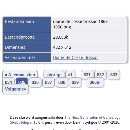
Bestandsnaam
diane de cosse brissac 1869-
1950.png
Bestandgrootte
293.53k
Dimensies
482 x 612
Verbonden met
Diane de Cossé-Brissac
» Allemaal zien
«Vorige
«1
...
831
832
833
834
835
836
837
838
839
...
3666»
Volgende»
Deze site werd aangemaakt door
The Next Generation of Genealogy
Sitebuilding
v. 15.0.1, geschreven door Darrin Lythgoe © 2001-2026.