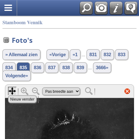
Stamboom Vennik
Foto's
» Allemaal zien
«Vorige
«1
...
831
832
833
834
835
836
837
838
839
...
3666»
Volgende»