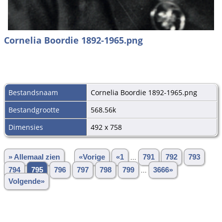
Cornelia Boordie 1892-1965.png
Bestandsnaam
Cornelia Boordie 1892-1965.png
Bestandgrootte
568.56k
Dimensies
492 x 758
» Allemaal zien
«Vorige
«1
...
791
792
793
794
795
796
797
798
799
...
3666»
Volgende»