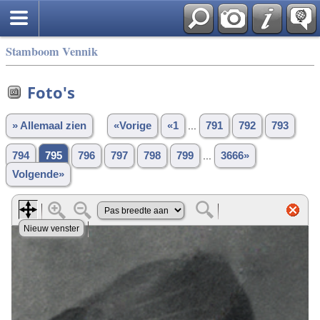
Stamboom Vennik
Foto's
» Allemaal zien
«Vorige
«1
...
791
792
793
794
795
796
797
798
799
...
3666»
Volgende»