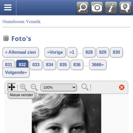
Stamboom Vennik
Foto's
» Allemaal zien
«Vorige
«1
...
828
829
830
831
832
833
834
835
836
...
3666»
Volgende»