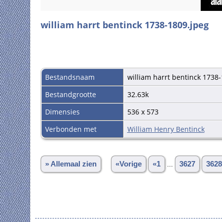
william harrt bentinck 1738-1809.jpeg
Bestandsnaam
william harrt bentinck 1738
Bestandgrootte
32.63k
Dimensies
536 x 573
Verbonden met
William Henry Bentinck
» Allemaal zien
«Vorige
«1
...
3627
3628