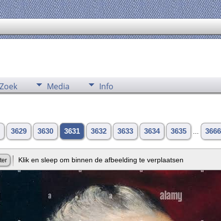
Zoek
Media
Info
3629
3630
3631
3632
3633
3634
3635
...
3666