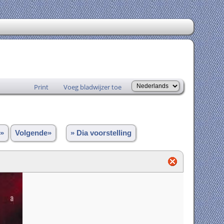
Print
Voeg bladwijzer toe
»
Volgende»
» Dia voorstelling