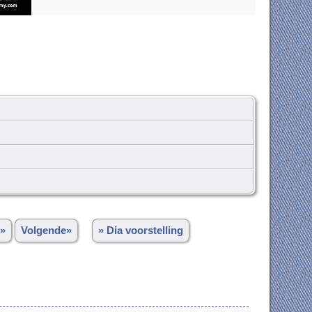
»
Volgende»
» Dia voorstelling