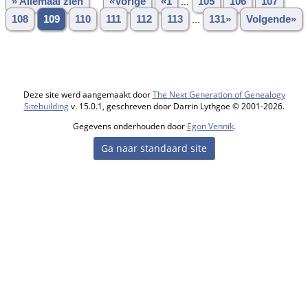
» Allemaal zien
«Vorige
«1
...
105
106
107
108
109
110
111
112
113
...
131»
Volgende»
Deze site werd aangemaakt door
The Next Generation of Genealogy
Sitebuilding
v. 15.0.1, geschreven door Darrin Lythgoe © 2001-2026.
Gegevens onderhouden door
Egon Vennik
.
Ga naar standaard site