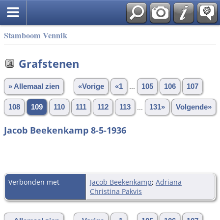
Stamboom Vennik
Grafstenen
» Allemaal zien
«Vorige
«1
...
105
106
107
108
109
110
111
112
113
...
131»
Volgende»
Jacob Beekenkamp 8-5-1936
Verbonden met
Jacob Beekenkamp
;
Adriana
Christina Pakvis