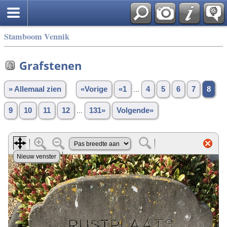
Stamboom Vennik
Grafstenen
» Allemaal zien
«Vorige
«1
...
4
5
6
7
8
9
10
11
12
...
131»
Volgende»