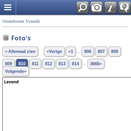
Stamboom Vennik
Foto's
» Allemaal zien
«Vorige
«1
...
806
807
808
809
810
811
812
813
814
...
3666»
Volgende»
Levend