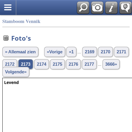
Stamboom Vennik
Foto's
» Allemaal zien
«Vorige
«1
...
2169
2170
2171
2172
2173
2174
2175
2176
2177
...
3666»
Volgende»
Levend