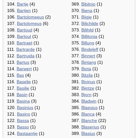
104.
Bartje
(4)
369.
Bibitnio
(1)
105.
Bartjen
(1)
370.
Biena
(1)
106.
Bartolomeeus
(2)
371.
Bijgje
(1)
107.
Bartolomeus
(6)
372.
Bilichilde
(2)
108.
Bartoud
(4)
373.
Bilihild
(1)
109.
Bartout
(1)
374.
Billitonia
(1)
110.
Bartraet
(1)
375.
Billung
(4)
111.
Bartrarde
(1)
376.
Bindeleff
(1)
112.
Bartruida
(1)
377.
Binnert
(3)
113.
Bartus
(3)
378.
Bintang
(1)
114.
Barwert
(1)
379.
Biota
(1)
115.
Bas
(4)
380.
Bitzila
(1)
116.
Baselie
(1)
381.
Bivinus
(1)
117.
Basilie
(1)
382.
Bjintze
(1)
118.
Basin
(1)
383.
Bjorn
(2)
119.
Basina
(3)
384.
Bladwin
(1)
120.
Basinius
(1)
385.
Blaesius
(1)
121.
Basino
(1)
386.
Blanca
(4)
122.
Bassa
(1)
387.
Blanche
(22)
123.
Basso
(1)
388.
Blaserius
(1)
124.
Bastaantje
(1)
389.
Blasius
(3)