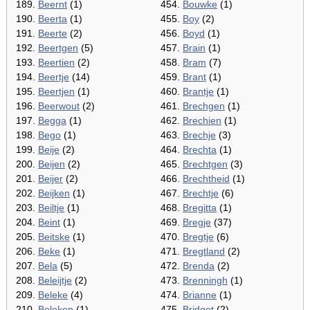
189.
Beernt
(1)
454.
Bouwke
(1)
190.
Beerta
(1)
455.
Boy
(2)
191.
Beerte
(2)
456.
Boyd
(1)
192.
Beertgen
(5)
457.
Brain
(1)
193.
Beertien
(2)
458.
Bram
(7)
194.
Beertje
(14)
459.
Brant
(1)
195.
Beertjen
(1)
460.
Brantje
(1)
196.
Beerwout
(2)
461.
Brechgen
(1)
197.
Begga
(1)
462.
Brechien
(1)
198.
Bego
(1)
463.
Brechje
(3)
199.
Beije
(2)
464.
Brechta
(1)
200.
Beijen
(2)
465.
Brechtgen
(3)
201.
Beijer
(2)
466.
Brechtheid
(1)
202.
Beijken
(1)
467.
Brechtje
(6)
203.
Beiltje
(1)
468.
Bregitta
(1)
204.
Beint
(1)
469.
Bregje
(37)
205.
Beitske
(1)
470.
Bregtje
(6)
206.
Beke
(1)
471.
Bregtland
(2)
207.
Bela
(5)
472.
Brenda
(2)
208.
Beleijtje
(2)
473.
Brenningh
(1)
209.
Beleke
(4)
474.
Brianne
(1)
210.
Beleken
(1)
475.
Bridget
(2)