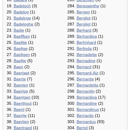
19.
Badeloch
(3)
284.
Bereswinthe
(1)
20.
Badelog
(1)
285.
Bergen
(1)
21.
Badeloge
(14)
286.
Bergliot
(1)
22.
Badeloghe
(2)
287.
Bergljot
(1)
23.
Badje
(1)
288.
Berhard
(3)
24.
Baeffken
(1)
289.
Berhardina
(1)
25.
Baelitie
(1)
290.
Berhnhard
(1)
26.
Baeltge
(2)
291.
Berlinda
(1)
27.
Baeltgen
(2)
292.
Bernadette
(2)
28.
Baeltje
(5)
293.
Bernadine
(1)
29.
Baen
(2)
294.
Bernard
(31)
30.
Baertaet
(2)
295.
Bernard-Aiz
(1)
31.
Baerte
(7)
296.
Bernarda
(4)
32.
Baerten
(1)
297.
Bernardetta
(1)
33.
Baertge
(5)
298.
Bernardin
(2)
34.
Baertgen
(10)
299.
Bernardina
(17)
35.
Baerthout
(1)
300.
Bernardine
(2)
36.
Baerti
(1)
301.
Bernardinus
(1)
37.
Baertje
(11)
302.
Bernardo
(1)
38.
Baertjen
(2)
303.
Bernardus
(93)
39.
Baertraed
(1)
304.
Bernd
(3)