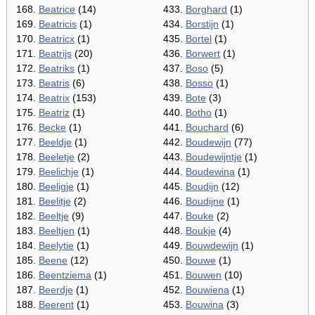
168.
Beatrice
(14)
433.
Borghard
(1)
169.
Beatricis
(1)
434.
Borstijn
(1)
170.
Beatricx
(1)
435.
Bortel
(1)
171.
Beatrijs
(20)
436.
Borwert
(1)
172.
Beatriks
(1)
437.
Boso
(5)
173.
Beatris
(6)
438.
Bosso
(1)
174.
Beatrix
(153)
439.
Bote
(3)
175.
Beatriz
(1)
440.
Botho
(1)
176.
Becke
(1)
441.
Bouchard
(6)
177.
Beeldje
(1)
442.
Boudewijn
(77)
178.
Beeletje
(2)
443.
Boudewijntje
(1)
179.
Beelichje
(1)
444.
Boudewina
(1)
180.
Beeligje
(1)
445.
Boudijn
(12)
181.
Beelitje
(2)
446.
Boudijne
(1)
182.
Beeltje
(9)
447.
Bouke
(2)
183.
Beeltjen
(1)
448.
Boukje
(4)
184.
Beelytie
(1)
449.
Bouwdewijn
(1)
185.
Beene
(12)
450.
Bouwe
(1)
186.
Beentziema
(1)
451.
Bouwen
(10)
187.
Beerdje
(1)
452.
Bouwiena
(1)
188.
Beerent
(1)
453.
Bouwina
(3)