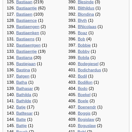
125.
Bastiaan
(219)
390.
Blesinde
(3)
126.
Bastiaantje
(62)
391.
Blithildus
(1)
127.
Bastiaen
(103)
392.
Blondina
(2)
128.
Bastiaence
(1)
393.
Blyth
(1)
129.
Bastiaengen
(2)
394.
BNicolaas
(1)
130.
Bastiaenken
(1)
395.
Boaz
(1)
131.
Bastiaens
(1)
396.
Bob
(4)
132.
Bastiaentgen
(1)
397.
Bobbie
(1)
133.
Bastiaentje
(19)
398.
Bobby
(1)
134.
Bastiana
(20)
399.
Bobila
(1)
135.
Bastiejaan
(1)
400.
Bodegiesel
(2)
136.
Bastina
(1)
401.
Bodichardus
(1)
137.
Batgen
(1)
402.
Bodil
(1)
138.
Batha
(1)
403.
Bodillon
(1)
139.
Bathasar
(3)
404.
Bodo
(2)
140.
Bathilda
(1)
405.
Boekel
(1)
141.
Bathilde
(1)
406.
Boele
(2)
142.
Batje
(17)
407.
Boenendr
(1)
143.
Batltesar
(1)
408.
Boggis
(2)
144.
Batte
(1)
409.
Bogislaw
(2)
145.
Battje
(1)
410.
Boguslaw
(2)
146.
Bauck
(7)
411.
Bohl
(2)