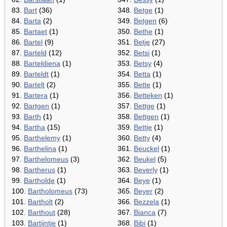
83.
Bart
(36)
348.
Betge
(1)
84.
Barta
(2)
349.
Betgen
(6)
85.
Bartaet
(1)
350.
Bethe
(1)
86.
Bartel
(9)
351.
Betje
(27)
87.
Barteld
(12)
352.
Betsi
(1)
88.
Barteldiena
(1)
353.
Betsy
(4)
89.
Barteldt
(1)
354.
Betta
(1)
90.
Bartelt
(2)
355.
Bette
(1)
91.
Bartera
(1)
356.
Betteken
(1)
92.
Bartgen
(1)
357.
Bettge
(1)
93.
Barth
(1)
358.
Bettgen
(1)
94.
Bartha
(15)
359.
Bettje
(1)
95.
Barthelemy
(1)
360.
Betty
(4)
96.
Barthelina
(1)
361.
Beuckel
(1)
97.
Barthelomeus
(3)
362.
Beukel
(5)
98.
Bartherus
(1)
363.
Beverly
(1)
99.
Bartholde
(1)
364.
Beye
(1)
100.
Bartholomeus
(73)
365.
Beyer
(2)
101.
Bartholt
(2)
366.
Bezzela
(1)
102.
Barthout
(28)
367.
Bianca
(7)
103.
Bartijntje
(1)
368.
Bibi
(1)