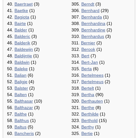
40.
Baertraet
(3)
305.
Berndt
(3)
41.
Baetke
(1)
306.
Bernhard
(29)
42.
Bagiota
(1)
307.
Bernharda
(1)
43.
Bairte
(1)
308.
Bernhardina
(1)
44.
Balder
(1)
309.
Bernhardine
(2)
45.
Balderic
(3)
310.
Bernhardus
(3)
46.
Balderik
(2)
311.
Bernier
(2)
47.
Baldewijn
(2)
312.
Berook
(1)
48.
Baldijntje
(1)
313.
Bert
(7)
49.
Baldwin
(1)
314.
Bert-Jan
(1)
50.
Baleke
(1)
315.
Berta
(6)
51.
Balian
(6)
316.
Bertelmees
(1)
52.
Baligje
(4)
317.
Bertelmeus
(2)
53.
Balster
(2)
318.
Bertelt
(1)
54.
Balten
(1)
319.
Bertha
(90)
55.
Balthasar
(10)
320.
Berthauten
(1)
56.
Balthazar
(3)
321.
Berthe
(8)
57.
Balthe
(1)
322.
Berthilde
(1)
58.
Balthus
(1)
323.
Berthold
(15)
59.
Baltus
(5)
324.
Berthy
(1)
60.
Bancheris
(2)
325.
Bertie
(1)