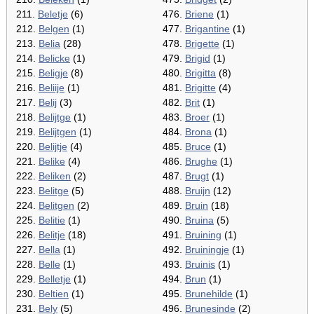
211.
Beletje
(6)
476.
Briene
(1)
212.
Belgen
(1)
477.
Brigantine
(1)
213.
Belia
(28)
478.
Brigette
(1)
214.
Belicke
(1)
479.
Brigid
(1)
215.
Beligje
(8)
480.
Brigitta
(8)
216.
Beliije
(1)
481.
Brigitte
(4)
217.
Belij
(3)
482.
Brit
(1)
218.
Belijtge
(1)
483.
Broer
(1)
219.
Belijtgen
(1)
484.
Brona
(1)
220.
Belijtje
(4)
485.
Bruce
(1)
221.
Belike
(4)
486.
Brughe
(1)
222.
Beliken
(2)
487.
Brugt
(1)
223.
Belitge
(5)
488.
Bruijn
(12)
224.
Belitgen
(2)
489.
Bruin
(18)
225.
Belitie
(1)
490.
Bruina
(5)
226.
Belitje
(18)
491.
Bruining
(1)
227.
Bella
(1)
492.
Bruiningje
(1)
228.
Belle
(1)
493.
Bruinis
(1)
229.
Belletje
(1)
494.
Brun
(1)
230.
Beltien
(1)
495.
Brunehilde
(1)
231.
Bely
(5)
496.
Brunesinde
(2)