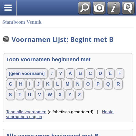
Stamboom Vennik
Voornamen Lijst: Begint met B
Toon voornamen beginnend met
[geen voornaam]
/
?
A
B
C
D
E
F
G
H
I
J
K
L
M
N
O
P
Q
R
S
T
U
V
W
X
Y
Z
Toon alle voornamen
(alfabetisch gesorteerd) |
Hoofd
voornamen pagina
Alle voornamen beginnend met B,