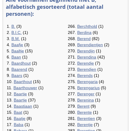
alfabetisch gesorteerd (totaal aantal
personen):
1.
B.
(3)
266.
Berchthold
(1)
2.
B.I.C.
(1)
267.
Berdina
(6)
3.
B.M.
(1)
268.
Berend
(82)
4.
Baafje
(3)
269.
Berendientjen
(2)
5.
Baaltje
(15)
270.
Berendijn
(1)
6.
Baan
(1)
271.
Berendina
(42)
7.
Baardhout
(2)
272.
Berendje
(7)
8.
Baarend
(1)
273.
Berendjen
(1)
9.
Baars
(1)
274.
Berends
(1)
10.
Baarthout
(15)
275.
Berengaria
(4)
11.
Baarthouwer
(1)
276.
Berengarius
(5)
12.
Baartie
(3)
277.
Berenger
(1)
13.
Baartje
(37)
278.
Berenina
(1)
14.
Baastiaan
(1)
279.
Berent
(9)
15.
Baat
(1)
280.
Berente
(1)
16.
Baatje
(8)
281.
Berentien
(3)
17.
Baba
(1)
282.
Berentje
(7)
18.
Babara
(1)
283.
Berentjen
(3)