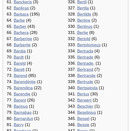
61.
Banckeris
(3)
326.
Bertil
(1)
62.
Bankras
(2)
327.
Bertila
(1)
63.
Barbara
(195)
328.
Bertilde
(3)
64.
Barbe
(4)
329.
Bertine
(2)
65.
Barber
(43)
330.
Bertinus
(1)
66.
Barbera
(28)
331.
Bertje
(8)
67.
Barbertge
(1)
332.
Bertold
(6)
68.
Barbertje
(2)
333.
Bertolomeus
(1)
69.
Bardia
(1)
334.
Bertrada
(4)
70.
Bardt
(1)
335.
Bertrade
(6)
71.
Bareld
(4)
336.
Bertrade,
(1)
72.
Barelt
(1)
337.
Bertrand
(7)
73.
Barend
(85)
338.
Bertrande
(2)
74.
Barendijntje
(1)
339.
Bertrude
(1)
75.
Barendina
(22)
340.
Bertswinda
(1)
76.
Barendje
(1)
341.
Bertus
(30)
77.
Barent
(26)
342.
Berwert
(2)
78.
Barinus
(1)
343.
Beschier
(1)
79.
Barnabas
(1)
344.
Beselinius
(1)
80.
Barnardus
(1)
345.
Bessel
(1)
81.
Barry
(1)
346.
Bessie
(2)
82.
Barstiaan
(1)
347.
Bessy
(1)