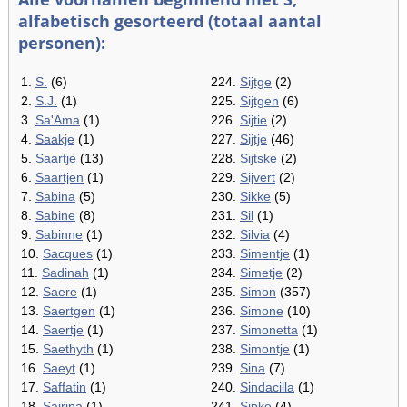
alfabetisch gesorteerd (totaal aantal
personen):
1.
S.
(6)
224.
Sijtge
(2)
2.
S.J.
(1)
225.
Sijtgen
(6)
3.
Sa'Ama
(1)
226.
Sijtie
(2)
4.
Saakje
(1)
227.
Sijtje
(46)
5.
Saartje
(13)
228.
Sijtske
(2)
6.
Saartjen
(1)
229.
Sijvert
(2)
7.
Sabina
(5)
230.
Sikke
(5)
8.
Sabine
(8)
231.
Sil
(1)
9.
Sabinne
(1)
232.
Silvia
(4)
10.
Sacques
(1)
233.
Simentje
(1)
11.
Sadinah
(1)
234.
Simetje
(2)
12.
Saere
(1)
235.
Simon
(357)
13.
Saertgen
(1)
236.
Simone
(10)
14.
Saertje
(1)
237.
Simonetta
(1)
15.
Saethyth
(1)
238.
Simontje
(1)
16.
Saeyt
(1)
239.
Sina
(7)
17.
Saffatin
(1)
240.
Sindacilla
(1)
18.
Sairipa
(1)
241.
Sipke
(4)