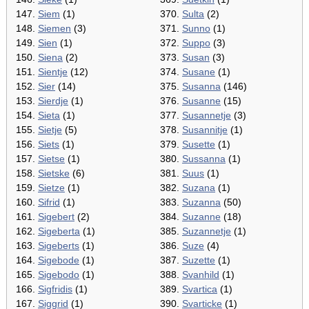
147.
Siem
(1)
370.
Sulta
(2)
148.
Siemen
(3)
371.
Sunno
(1)
149.
Sien
(1)
372.
Suppo
(3)
150.
Siena
(2)
373.
Susan
(3)
151.
Sientje
(12)
374.
Susane
(1)
152.
Sier
(14)
375.
Susanna
(146)
153.
Sierdje
(1)
376.
Susanne
(15)
154.
Sieta
(1)
377.
Susannetje
(3)
155.
Sietje
(5)
378.
Susannitje
(1)
156.
Siets
(1)
379.
Susette
(1)
157.
Sietse
(1)
380.
Sussanna
(1)
158.
Sietske
(6)
381.
Suus
(1)
159.
Sietze
(1)
382.
Suzana
(1)
160.
Sifrid
(1)
383.
Suzanna
(50)
161.
Sigebert
(2)
384.
Suzanne
(18)
162.
Sigeberta
(1)
385.
Suzannetje
(1)
163.
Sigeberts
(1)
386.
Suze
(4)
164.
Sigebode
(1)
387.
Suzette
(1)
165.
Sigebodo
(1)
388.
Svanhild
(1)
166.
Sigfridis
(1)
389.
Svartica
(1)
167.
Siggrid
(1)
390.
Svarticke
(1)