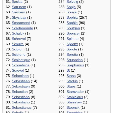
61.
Saskia
(2)
284.
Solveig
(2)
62.
Satrinem
(1)
285.
Sonja
(5)
63.
Sawijem
(1)
286.
Sonya
(1)
64.
Sbyslava
(1)
287.
Sophia
(257)
65.
Scaramond
(1)
288.
Sophie
(96)
66.
Scarlamonde
(1)
289.
Soutgen
(1)
67.
Schalck
(1)
290.
Spencer
(2)
68.
Schrevel
(7)
291.
Splinter
(4)
69.
Schulte
(4)
292.
Spronx
(1)
70.
Scipion
(1)
293.
Sprote
(1)
71.
Scipione
(1)
294.
Sprotta
(1)
72.
Scolastique
(1)
295.
Squarcino
(1)
73.
Sconehilde
(1)
296.
Srephanus
(1)
74.
Screvel
(1)
297.
St
(1)
75.
Sebasiaen
(1)
298.
Staas
(3)
76.
Sebastiaan
(14)
299.
Stadus
(1)
77.
Sebastiaen
(9)
300.
Staes
(1)
78.
Sebastian
(2)
301.
Stamvader
(1)
79.
Sebastiana
(8)
302.
Stanislaus
(2)
80.
Sebastiano
(1)
303.
Stanislaw
(1)
81.
Sebastianus
(7)
304.
Steenck
(1)
82.
Sebelia
(1)
305.
Steephina
(1)