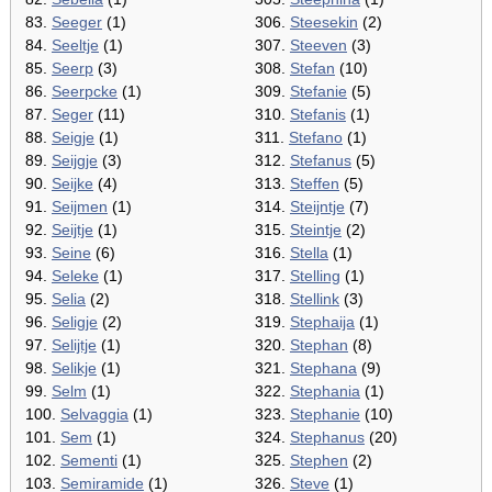
83.
Seeger
(1)
306.
Steesekin
(2)
84.
Seeltje
(1)
307.
Steeven
(3)
85.
Seerp
(3)
308.
Stefan
(10)
86.
Seerpcke
(1)
309.
Stefanie
(5)
87.
Seger
(11)
310.
Stefanis
(1)
88.
Seigje
(1)
311.
Stefano
(1)
89.
Seijgje
(3)
312.
Stefanus
(5)
90.
Seijke
(4)
313.
Steffen
(5)
91.
Seijmen
(1)
314.
Steijntje
(7)
92.
Seijtje
(1)
315.
Steintje
(2)
93.
Seine
(6)
316.
Stella
(1)
94.
Seleke
(1)
317.
Stelling
(1)
95.
Selia
(2)
318.
Stellink
(3)
96.
Seligje
(2)
319.
Stephaija
(1)
97.
Selijtje
(1)
320.
Stephan
(8)
98.
Selikje
(1)
321.
Stephana
(9)
99.
Selm
(1)
322.
Stephania
(1)
100.
Selvaggia
(1)
323.
Stephanie
(10)
101.
Sem
(1)
324.
Stephanus
(20)
102.
Sementi
(1)
325.
Stephen
(2)
103.
Semiramide
(1)
326.
Steve
(1)