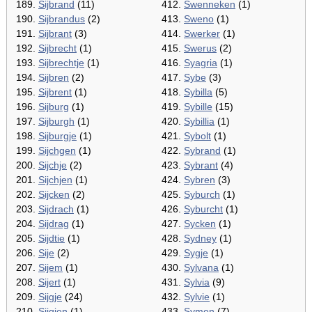
189.
Sijbrand
(11)
412.
Swenneken
(1)
190.
Sijbrandus
(2)
413.
Sweno
(1)
191.
Sijbrant
(3)
414.
Swerker
(1)
192.
Sijbrecht
(1)
415.
Swerus
(2)
193.
Sijbrechtje
(1)
416.
Syagria
(1)
194.
Sijbren
(2)
417.
Sybe
(3)
195.
Sijbrent
(1)
418.
Sybilla
(5)
196.
Sijburg
(1)
419.
Sybille
(15)
197.
Sijburgh
(1)
420.
Sybillia
(1)
198.
Sijburgje
(1)
421.
Sybolt
(1)
199.
Sijchgen
(1)
422.
Sybrand
(1)
200.
Sijchje
(2)
423.
Sybrant
(4)
201.
Sijchjen
(1)
424.
Sybren
(3)
202.
Sijcken
(2)
425.
Syburch
(1)
203.
Sijdrach
(1)
426.
Syburcht
(1)
204.
Sijdrag
(1)
427.
Sycken
(1)
205.
Sijdtie
(1)
428.
Sydney
(1)
206.
Sije
(2)
429.
Sygje
(1)
207.
Sijem
(1)
430.
Sylvana
(1)
208.
Sijert
(1)
431.
Sylvia
(9)
209.
Sijgje
(24)
432.
Sylvie
(1)
210.
Sijgjen
(1)
433.
Symen
(7)