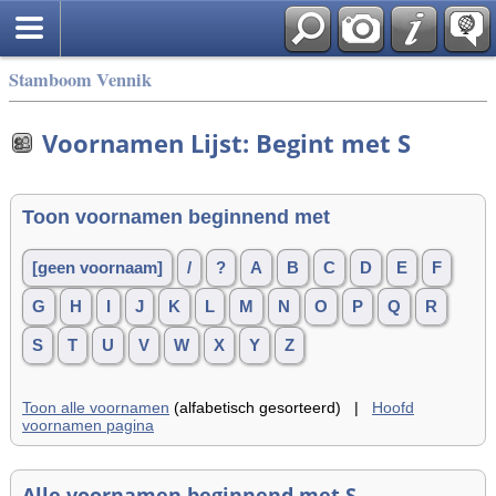
Stamboom Vennik
Voornamen Lijst: Begint met S
Toon voornamen beginnend met
[geen voornaam]
/
?
A
B
C
D
E
F
G
H
I
J
K
L
M
N
O
P
Q
R
S
T
U
V
W
X
Y
Z
Toon alle voornamen
(alfabetisch gesorteerd) |
Hoofd
voornamen pagina
Alle voornamen beginnend met S,