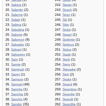
19.
Sakina
(1)
242.
Sippie
(1)
20.
Salentin
(2)
243.
Sirach
(2)
21.
Salerne
(1)
244.
Siren
(1)
22.
Saliah
(1)
245.
Siti
(1)
23.
Salima
(1)
246.
Sitje
(1)
24.
Salodina
(1)
247.
Siuke
(1)
25.
Salome
(6)
248.
Siwart
(1)
26.
Salomon
(9)
249.
Sixtijntje
(1)
27.
Salvador
(1)
250.
Sixtinus
(2)
28.
Salvart
(1)
251.
Sixtus
(2)
29.
Salvestro
(1)
252.
Sjaak
(1)
30.
Sam
(1)
253.
Sjerk
(1)
31.
Samie
(2)
254.
Sjerp
(1)
32.
Saminah
(1)
255.
Sjieuwke
(2)
33.
Samri
(1)
256.
Sjirk
(2)
34.
Samson
(2)
257.
Sjiuke
(1)
35.
Samuel
(48)
258.
Sjoerd
(6)
36.
Sancha
(1)
259.
Sjoerdina
(1)
37.
Sanchia
(2)
260.
Sjoerdje
(1)
38.
Sancho
(4)
261.
Sjoerdt
(1)
39.
Sander
(35)
262.
Sjoerdtje
(1)