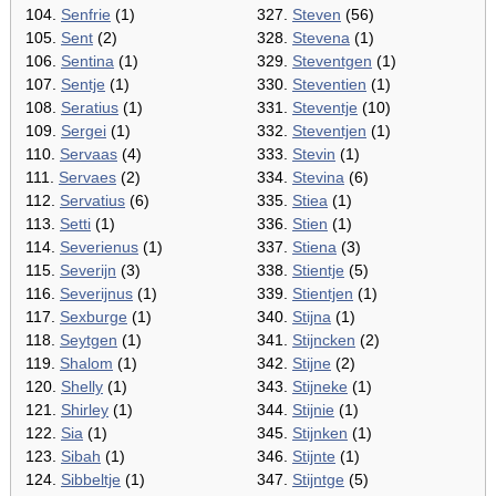
104.
Senfrie
(1)
327.
Steven
(56)
105.
Sent
(2)
328.
Stevena
(1)
106.
Sentina
(1)
329.
Steventgen
(1)
107.
Sentje
(1)
330.
Steventien
(1)
108.
Seratius
(1)
331.
Steventje
(10)
109.
Sergei
(1)
332.
Steventjen
(1)
110.
Servaas
(4)
333.
Stevin
(1)
111.
Servaes
(2)
334.
Stevina
(6)
112.
Servatius
(6)
335.
Stiea
(1)
113.
Setti
(1)
336.
Stien
(1)
114.
Severienus
(1)
337.
Stiena
(3)
115.
Severijn
(3)
338.
Stientje
(5)
116.
Severijnus
(1)
339.
Stientjen
(1)
117.
Sexburge
(1)
340.
Stijna
(1)
118.
Seytgen
(1)
341.
Stijncken
(2)
119.
Shalom
(1)
342.
Stijne
(2)
120.
Shelly
(1)
343.
Stijneke
(1)
121.
Shirley
(1)
344.
Stijnie
(1)
122.
Sia
(1)
345.
Stijnken
(1)
123.
Sibah
(1)
346.
Stijnte
(1)
124.
Sibbeltje
(1)
347.
Stijntge
(5)