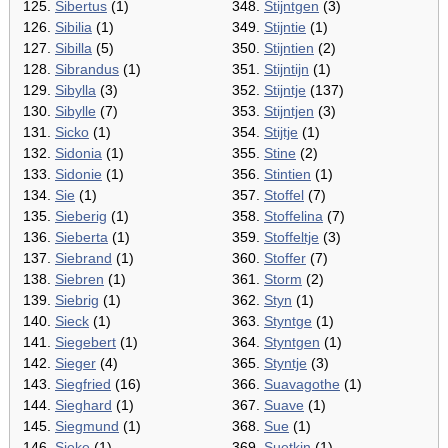
125.
Sibertus
(1)
348.
Stijntgen
(3)
126.
Sibilia
(1)
349.
Stijntie
(1)
127.
Sibilla
(5)
350.
Stijntien
(2)
128.
Sibrandus
(1)
351.
Stijntijn
(1)
129.
Sibylla
(3)
352.
Stijntje
(137)
130.
Sibylle
(7)
353.
Stijntjen
(3)
131.
Sicko
(1)
354.
Stijtje
(1)
132.
Sidonia
(1)
355.
Stine
(2)
133.
Sidonie
(1)
356.
Stintien
(1)
134.
Sie
(1)
357.
Stoffel
(7)
135.
Sieberig
(1)
358.
Stoffelina
(7)
136.
Sieberta
(1)
359.
Stoffeltje
(3)
137.
Siebrand
(1)
360.
Stoffer
(7)
138.
Siebren
(1)
361.
Storm
(2)
139.
Siebrig
(1)
362.
Styn
(1)
140.
Sieck
(1)
363.
Styntge
(1)
141.
Siegebert
(1)
364.
Styntgen
(1)
142.
Sieger
(4)
365.
Styntje
(3)
143.
Siegfried
(16)
366.
Suavagothe
(1)
144.
Sieghard
(1)
367.
Suave
(1)
145.
Siegmund
(1)
368.
Sue
(1)
146.
Sieke
(1)
369.
Suetkin
(1)