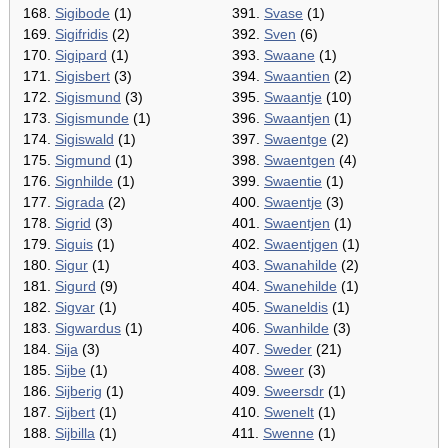
168.
Sigibode
(1)
391.
Svase
(1)
169.
Sigifridis
(2)
392.
Sven
(6)
170.
Sigipard
(1)
393.
Swaane
(1)
171.
Sigisbert
(3)
394.
Swaantien
(2)
172.
Sigismund
(3)
395.
Swaantje
(10)
173.
Sigismunde
(1)
396.
Swaantjen
(1)
174.
Sigiswald
(1)
397.
Swaentge
(2)
175.
Sigmund
(1)
398.
Swaentgen
(4)
176.
Signhilde
(1)
399.
Swaentie
(1)
177.
Sigrada
(2)
400.
Swaentje
(3)
178.
Sigrid
(3)
401.
Swaentjen
(1)
179.
Siguis
(1)
402.
Swaentjgen
(1)
180.
Sigur
(1)
403.
Swanahilde
(2)
181.
Sigurd
(9)
404.
Swanehilde
(1)
182.
Sigvar
(1)
405.
Swaneldis
(1)
183.
Sigwardus
(1)
406.
Swanhilde
(3)
184.
Sija
(3)
407.
Sweder
(21)
185.
Sijbe
(1)
408.
Sweer
(3)
186.
Sijberig
(1)
409.
Sweersdr
(1)
187.
Sijbert
(1)
410.
Swenelt
(1)
188.
Sijbilla
(1)
411.
Swenne
(1)