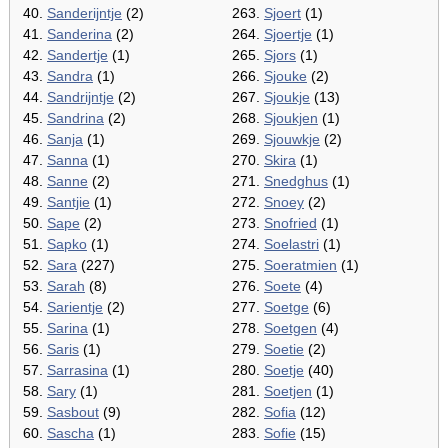
40.
Sanderijntje
(2)
263.
Sjoert
(1)
41.
Sanderina
(2)
264.
Sjoertje
(1)
42.
Sandertje
(1)
265.
Sjors
(1)
43.
Sandra
(1)
266.
Sjouke
(2)
44.
Sandrijntje
(2)
267.
Sjoukje
(13)
45.
Sandrina
(2)
268.
Sjoukjen
(1)
46.
Sanja
(1)
269.
Sjouwkje
(2)
47.
Sanna
(1)
270.
Skira
(1)
48.
Sanne
(2)
271.
Snedghus
(1)
49.
Santjie
(1)
272.
Snoey
(2)
50.
Sape
(2)
273.
Snofried
(1)
51.
Sapko
(1)
274.
Soelastri
(1)
52.
Sara
(227)
275.
Soeratmien
(1)
53.
Sarah
(8)
276.
Soete
(4)
54.
Sarientje
(2)
277.
Soetge
(6)
55.
Sarina
(1)
278.
Soetgen
(4)
56.
Saris
(1)
279.
Soetie
(2)
57.
Sarrasina
(1)
280.
Soetje
(40)
58.
Sary
(1)
281.
Soetjen
(1)
59.
Sasbout
(9)
282.
Sofia
(12)
60.
Sascha
(1)
283.
Sofie
(15)